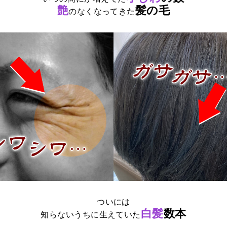
艶
髪の毛
のなくなってきた
ついには
白髪
数本
知らないうちに生えていた