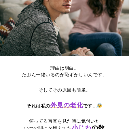
理由は明白。
たぶん一緒いるのが恥ずかしいんです。
そしてその原因も簡単。
外見の老化
それは私の
です…
笑ってる写真を見た時に気付いた
小じわ
の数
いつの間にか増えてた