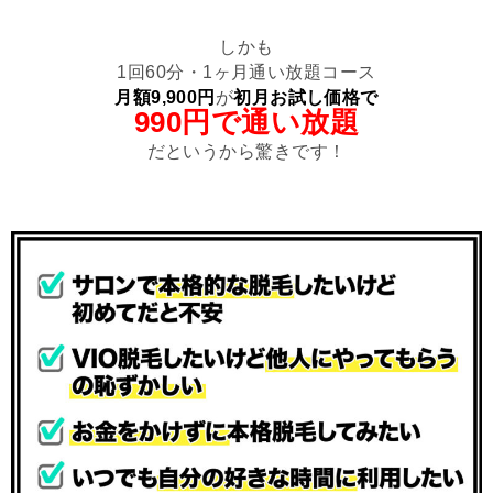
しかも
1回60分・1ヶ月通い放題コース
月額9,900円
が
初月お試し価格で
990円で通い放題
だというから驚きです！