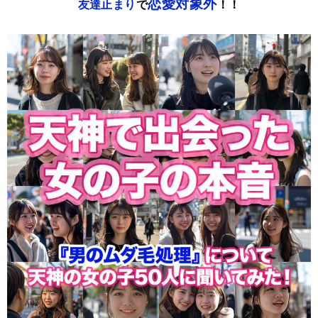
恋愛対象外
友達止まり
で
！！