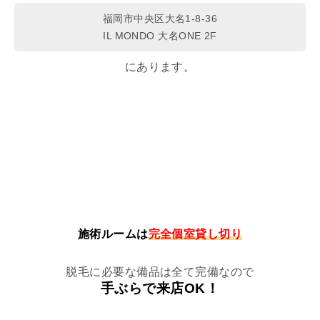
福岡市中央区大名1-8-36
だから家庭用脱毛器なんかを使って
IL MONDO 大名ONE 2F
自分で処理を試みてる人もいますが
サロンのような効果は期待できません。
にあります。
でも清潔感脱毛はしたい！
そんなあなたにおすすめなのが
プロの脱毛器を使って自分で脱毛できる
『セルフ脱毛サロン』
施術ルームは
完全個室貸し切り
脱毛に必要な備品は全て完備なので
手ぶらで来店OK！