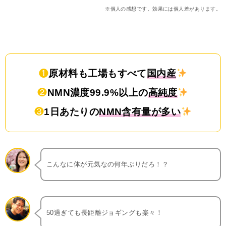
※個人の感想です。効果には個人差があります。
❶
原材料も工場もすべて
国内産
❷
NMN濃度99.9%以上の
高純度
❸
1日あたりの
NMN含有量が多い
こんなに体が元気なの何年ぶりだろ！？
50過ぎても長距離ジョギングも楽々！