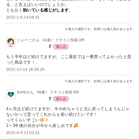
る…と言えばいいのでしょうか。
ともかく
効いている感じがします
。
2022-1-5 14:09:31
※個人の感想です。効果には個人差があります。
にゃーご
さん
41歳 /
クチコミ投稿
3
件
7
購入品
もう半年ほど続けてますが、ここ最近では一番買ってよかったと思
った商品です！。
2021-12-14 16:28:20
※個人の感想です。効果には個人差があります。
fumie
さん
48歳 /
クチコミ投稿
6
件
7
購入品
4ヶ月ほど続けてますが、今やめちゃうと元に戻ってしまうんじゃ
ないかって思ってこれからも使い続けたいです！
ってくらいすごい
2～3年後の自分が今から楽しみです
2022-4-4 21:01:51