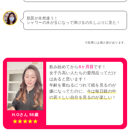
肌質が全然違う！
シャワーの水が玉になって弾けるの久しぶりに見た！
※効果には個人差があります。
飲み始めてから
4ヶ月目
です！
女子力高い人たちの愛用品ってだけ
はあると思います！
年齢を重ねるにつれて鏡を見るのが
嫌になってたのに、
今は毎日鏡の中
の若々しい自分を見るのが楽しい
！
H.Oさん 58歳
★★★★★