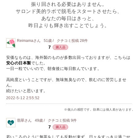
振り回される必要はありません。
サロンド美的ラボで脱毛をスタートさせたら、
あなたの毎日はきっと、
昨日よりも輝き出すことでしょう。
Reimama
さん
51歳 /
クチコミ投稿
28
件
7
購入品
安価なものは、海外製のものが多数出回っておりますが、こちらは
安心の日本製
でした。
一日一粒でいいので、朝食後に毎日飲んでいます。
高純度ということですが、無味無臭なので、飲むのに苦労しませ
ん。
続けたいと思います。
2022-5-12 2:55:52
※個人の感想です。効果には個人差があります。
翡翠
さん
49歳 /
クチコミ投稿
9
件
7
購入品
若いころのように無茶をしても反動が来ず、日々をすっきり過ごせ