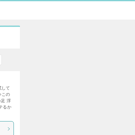
試して
今この
足 浮
テるか