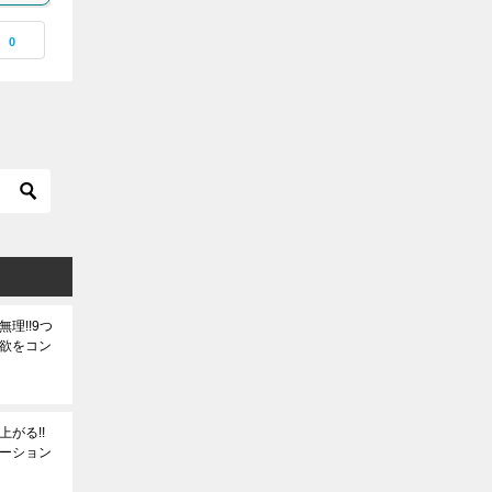
0
理!!9つ
欲をコン
がる!!
ーション