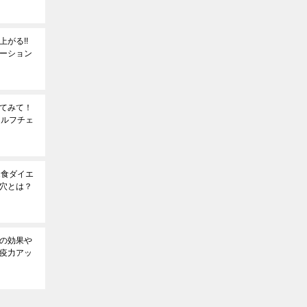
がる!!
ーション
てみて！
セルフチェ
1食ダイエ
穴とは？
の効果や
疫力アッ