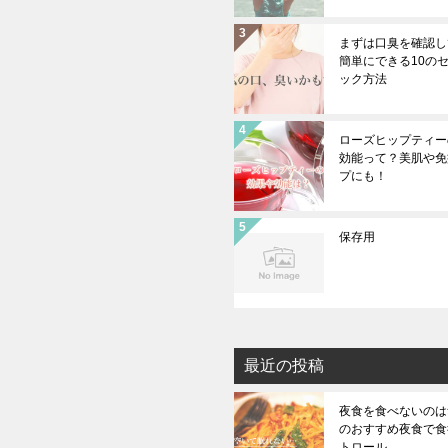
まずは口臭を確認し
簡単にできる10の
ック方法
ローズヒップティー
効能って？美肌や免
プにも！
保存用
最近の投稿
夜食を食べないのは無
のおすすめ夜食で食
トロール