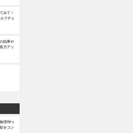
てみて！
セルフチェ
の効果や
疫力アッ
理!!9つ
欲をコン