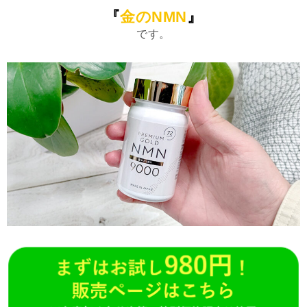
『
金のNMN
』
です。