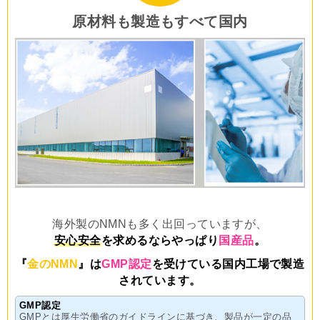
原材料も製造もすべて国内
海外製のNMNも多く出回っていますが、
安心安全
を求めるならやっぱり
国産品
。
『
金のNMN
』は
GMP認定
を受けている国内工場で製造
されています。
GMP認定
GMPとは厚生労働省のガイドラインに基づき、製品が一定の品