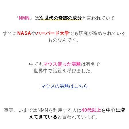
『
NMN
』は
次世代の奇跡の成分
と言われていて
すでに
NASA
や
ハーバード大学
でも研究が進められている
ものなんです。
中でも
マウス使った実験
は有名で
世界中で話題を呼びました。
マウスの実験はこちら
事実、いまではNMNを利用する人は
40代以上
を中心に増
えてきている
と言われています。