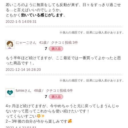
若いころのように無茶をしても反動が来ず、日々をすっきり過ごせ
る…と言えばいいのでしょうか。
ともかく
効いている感じがします
。
2022-1-5 14:09:31
※個人の感想です。効果には個人差があります。
にゃーご
さん
41歳 /
クチコミ投稿
3
件
7
購入品
もう半年ほど続けてますが、ここ最近では一番買ってよかったと思
った商品です！。
2021-12-14 16:28:20
※個人の感想です。効果には個人差があります。
fumie
さん
48歳 /
クチコミ投稿
6
件
7
購入品
4ヶ月ほど続けてますが、今やめちゃうと元に戻ってしまうんじゃ
ないかって思ってこれからも使い続けたいです！
ってくらいすごい
2～3年後の自分が今から楽しみです
2022-4-4 21:01:51