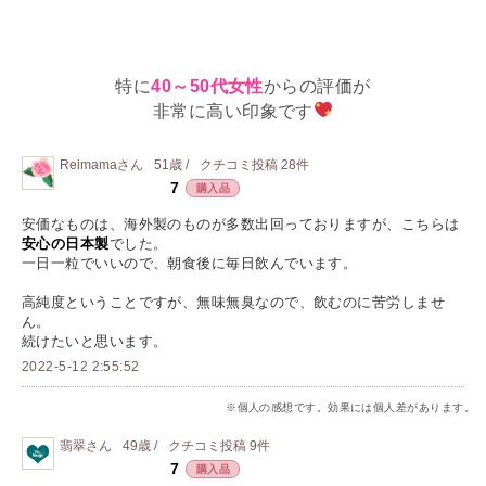
特に
40～50代女性
からの評価が
非常に高い印象です
Reimama
さん
51歳 /
クチコミ投稿
28
件
7
購入品
安価なものは、海外製のものが多数出回っておりますが、こちらは
安心の日本製
でした。
一日一粒でいいので、朝食後に毎日飲んでいます。
高純度ということですが、無味無臭なので、飲むのに苦労しませ
ん。
続けたいと思います。
2022-5-12 2:55:52
※個人の感想です。効果には個人差があります。
翡翠
さん
49歳 /
クチコミ投稿
9
件
7
購入品