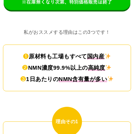
私がおススメする理由はこの3つです！
❶
原材料も工場もすべて
国内産
❷
NMN濃度99.9%以上の
高純度
❸
1日あたりの
NMN含有量が多い
理由その1