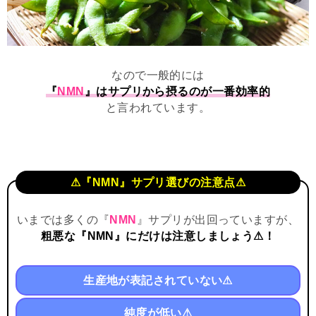
なので一般的には
『
NMN
』はサプリから摂るのが一番効率的
と言われています。
⚠『NMN』サプリ選びの注意点⚠
いまでは多くの『
NMN
』サプリが出回っていますが、
粗悪な『NMN』にだけは注意しましょう⚠！
生産地が表記されていない⚠
純度が低い⚠