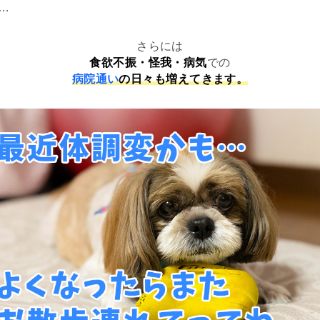
…
さらには
食欲不振・怪我・病気
での
病院通い
の日々も増えてきます。