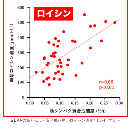
▲EAAの筋たんぱく質合成速度がロイシン濃度と比例している