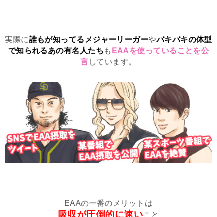
実際に
誰もが知ってるメジャーリーガー
や
バキバキの体型
で知られるあの有名人たち
も
EAAを使っていることを公
言
しています。
EAAの一番のメリットは
吸収が圧倒的に速い
こと