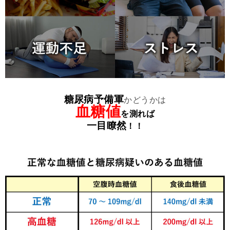
糖尿病予備軍
かどうかは
血糖値
を測れば
一目瞭然
！！