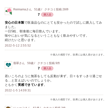
Reimama
さん
51歳 /
クチコミ投稿
28
件
7
購入品
安心の日本製
で医薬品なのにとても安かったので試しに購入してみ
ました。
一日5粒、朝食後に毎日飲んでいます。
味やにおいが気になるということもなく飲みやすいです。
続けたいと思います。
2022-5-12 2:55:52
※個人の感想です。効果には個人差があります。
翡翠
さん
59歳 /
クチコミ投稿
9
件
7
購入品
若いころのように無茶をしても反動が来ず、日々をすっきり過ごせ
る…と言えばいいのでしょうか。
ともかく
実感できています
。
2022-1-5 14:09:31
※個人の感想です。効果には個人差があります。