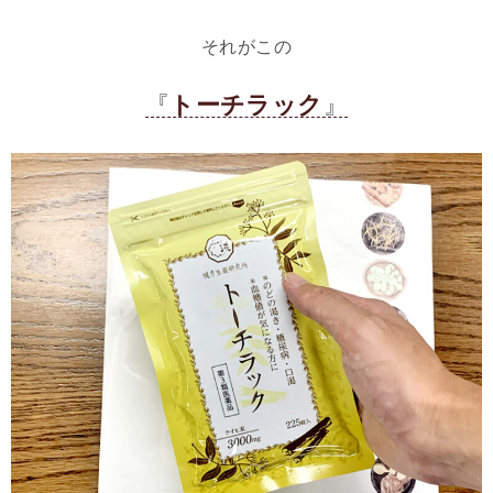
それがこの
『
トーチラック
』