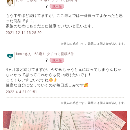
にゃーご
さん
61歳 /
クチコミ投稿
3
件
7
購入品
もう半年ほど続けてますが、ここ最近では一番買ってよかったと思
った商品です！。
家族のためにもまだまだ健康でいたいと思います。
2021-12-14 16:28:20
※個人の感想です。効果には個人差があります。
fumie
さん
58歳 /
クチコミ投稿
6
件
7
購入品
4ヶ月ほど続けてますが、今やめちゃうと元に戻ってしまうんじゃ
ないかって思ってこれからも使い続けたいです！
ってくらいすごいですね
健康な自分になっていくのが毎日楽しみです
2022-4-4 21:01:51
※個人の感想です。効果には個人差があります。