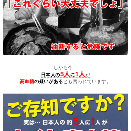
しかも今、
5人
1人
日本人の
に
が
高血糖
の疑いがある
とも言われています。