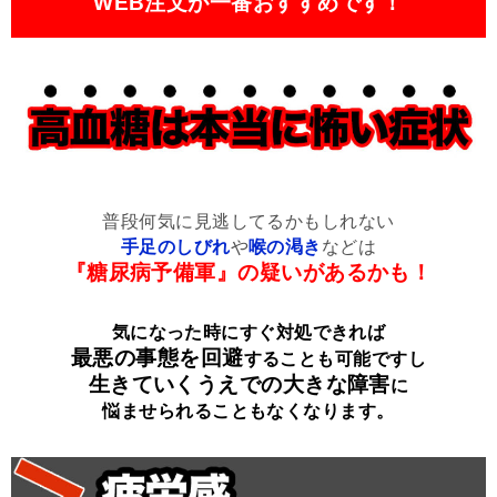
WEB注文が一番おすすめです！
普段何気に見逃してるかもしれない
手足のしびれ
や
喉の渇き
などは
『糖尿病予備軍』の疑いがあるかも！
気になった時にすぐ対処できれば
最悪の事態を回避
することも可能ですし
生きていくうえでの大きな障害
に
悩ませられることもなくなります。