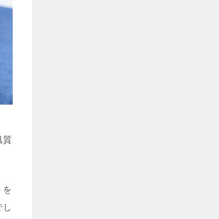
肌質
トを
でし