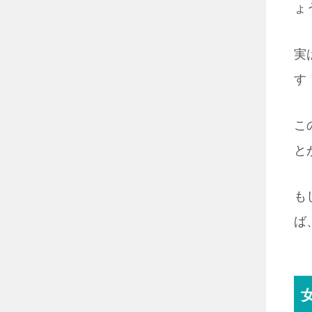
ょ
実
す
こ
と
も
ば