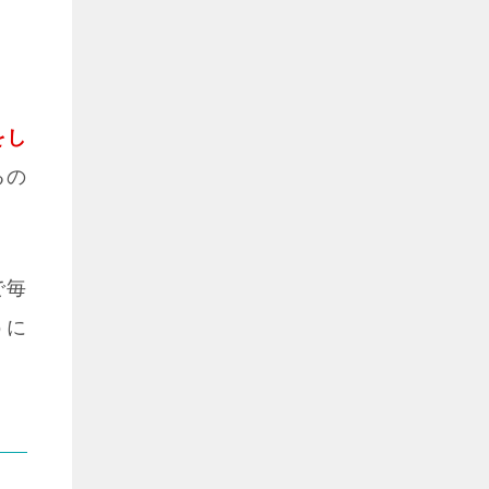
をし
るの
で毎
うに