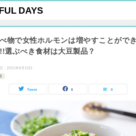
FUL DAYS
べ物で女性ホルモンは増やすことがで
!!選ぶべき食材は大豆製品？
日：
2021年9月10日
容
Tweet
0
0