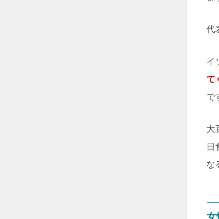
代
イ
て
で
大
日
な
女