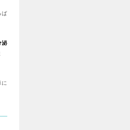
るば
分泌
ま
卓に