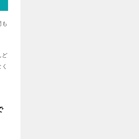
間も
んど
なく
で