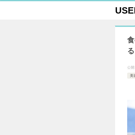
USE
食
る
公開
美