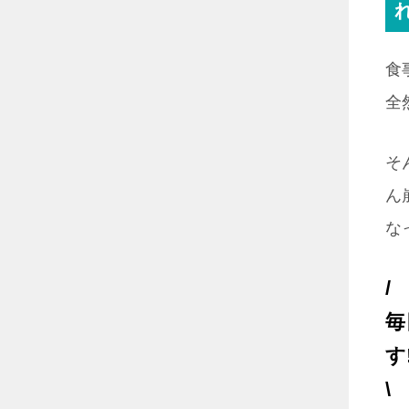
食
全
そ
ん
な
/
毎
す!
\