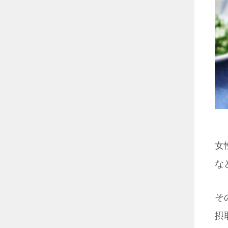
女
な
そ
摂