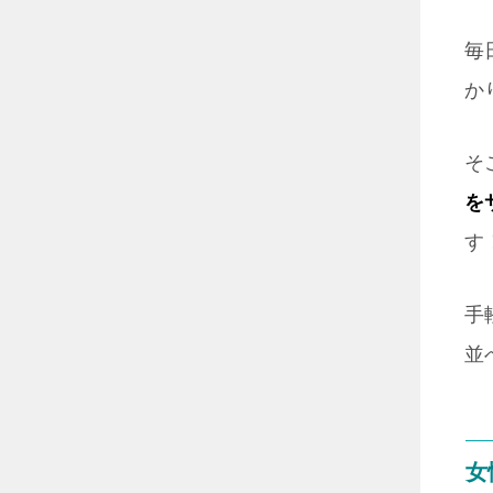
毎
か
そ
を
す
手
並
女