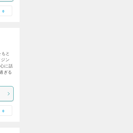
0
をもと
イジン
中心に話
を過ぎる
0