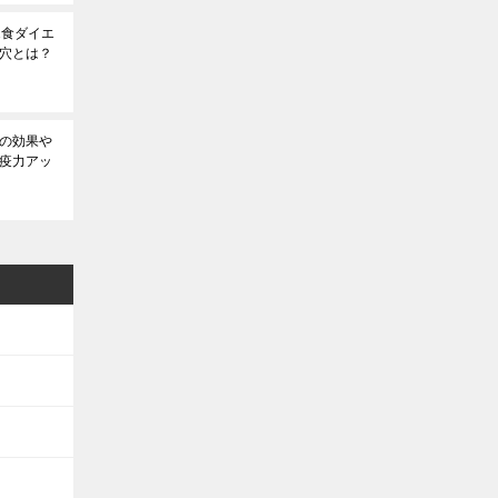
1食ダイエ
穴とは？
の効果や
疫力アッ