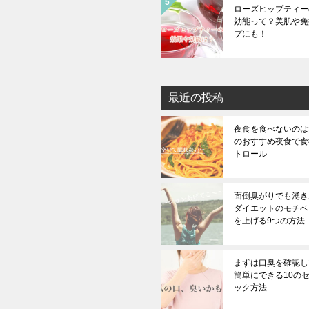
ローズヒップティー
効能って？美肌や免
プにも！
最近の投稿
夜食を食べないのは無
のおすすめ夜食で食
トロール
面倒臭がりでも湧き上
ダイエットのモチベ
を上げる9つの方法
まずは口臭を確認し
簡単にできる10の
ック方法