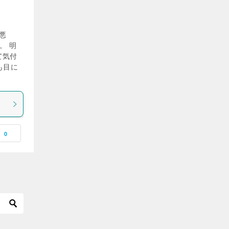
悪
。 明
て気付
も目に
0