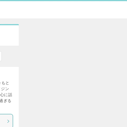
をもと
イジン
中心に話
を過ぎる