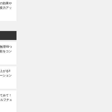
の効果や
疫力アッ
理!!9つ
欲をコン
がる!!
ーション
てみて！
セルフチェ