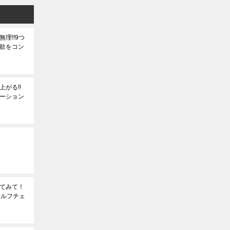
理!!9つ
欲をコン
がる!!
ーション
てみて！
セルフチェ