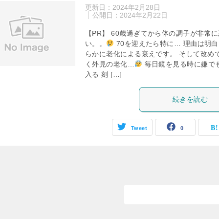
更新日：
2024年2月28日
公開日：
2024年2月22日
【PR】 60歳過ぎてから体の調子が非常に
い。。
70を迎えたら特に… 理由は明白
らかに老化による衰えです。 そして改め
く外見の老化…
毎日鏡を見る時に嫌で
入る 刻 […]
続きを読む
Tweet
0