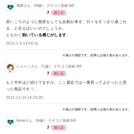
翡翠
さん
59歳 /
クチコミ投稿
9
件
7
購入品
若いころのように無茶をしても反動が来ず、日々をすっきり過ごせ
る…と言えばいいのでしょうか。
ともかく
効いている感じがします
。
2022-1-5 14:09:31
※個人の感想です。効果には個人差があります。
にゃーご
さん
71歳 /
クチコミ投稿
3
件
7
購入品
もう半年ほど続けてますが、ここ最近では一番買ってよかったと思
った商品です！。
2021-12-14 16:28:20
※個人の感想です。効果には個人差があります。
fumie
さん
68歳 /
クチコミ投稿
6
件
7
購入品