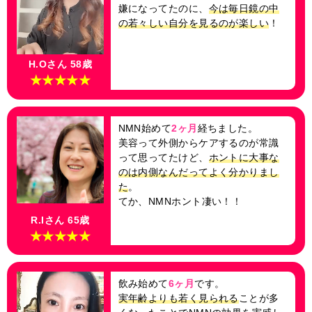
嫌になってたのに、
今は毎日鏡の中
の若々しい自分を見るのが楽しい
！
H.Oさん 58歳
★★★★★
NMN始めて
2ヶ月
経ちました。
美容って外側からケアするのが常識
って思ってたけど、
ホントに大事な
のは内側なんだってよく分かりまし
た
。
てか、NMNホント凄い！！
R.Iさん 65歳
★★★★★
飲み始めて
6ヶ月
です。
実年齢よりも若く見られる
ことが多