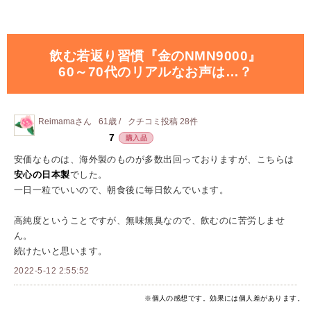
飲む若返り習慣『金のNMN9000』
60～70代のリアルなお声は…？
Reimama
さん
61歳 /
クチコミ投稿
28
件
7
購入品
安価なものは、海外製のものが多数出回っておりますが、こちらは
安心の日本製
でした。
一日一粒でいいので、朝食後に毎日飲んでいます。
高純度ということですが、無味無臭なので、飲むのに苦労しませ
ん。
続けたいと思います。
2022-5-12 2:55:52
※個人の感想です。効果には個人差があります。