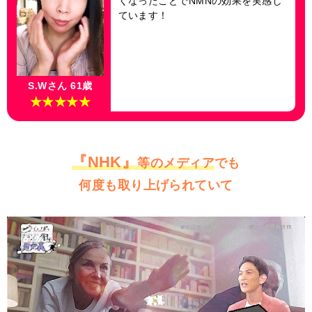
くなったことでNMNの効果を実感し
ています！
S.Wさん 61歳
★★★★★
『NHK』
等のメディア
でも
何度も取り上げられていて