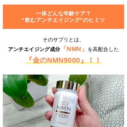
一体どんな年齢ケア？
“飲むアンチエイジング”のヒミツ
そのサプリとは、
「NMN」
アンチエイジング成分
を高配合した
『金のNMN9000』！！