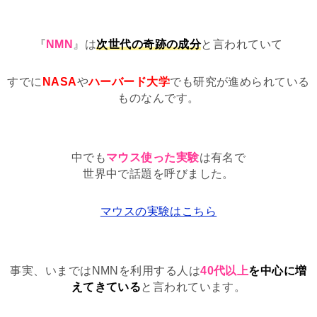
『
NMN
』は
次世代の奇跡の成分
と言われていて
すでに
NASA
や
ハーバード大学
でも研究が進められている
ものなんです。
中でも
マウス使った実験
は有名で
世界中で話題を呼びました。
マウスの実験はこちら
事実、いまではNMNを利用する人は
40代以上
を中心に増
えてきている
と言われています。