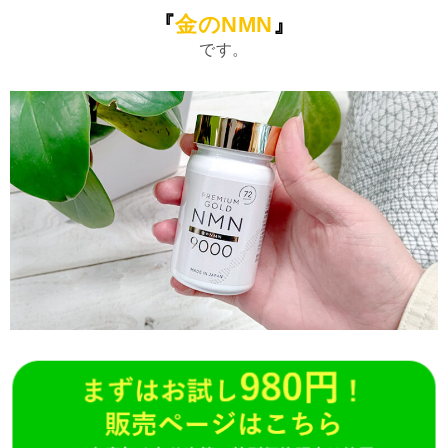
『
金のNMN
』
です。