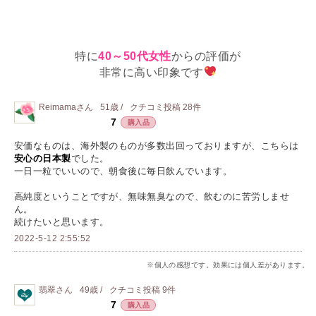
特に
40～50代女性
からの評価が
非常に高い印象です
Reimama
さん
51歳 /
クチコミ投稿
28
件
7
購入品
安価なものは、海外製のものが多数出回っておりますが、こちらは
安心の日本製
でした。
一日一粒でいいので、朝食後に毎日飲んでいます。
高純度ということですが、無味無臭なので、飲むのに苦労しませ
ん。
続けたいと思います。
2022-5-12 2:55:52
※個人の感想です。効果には個人差があります。
翡翠
さん
49歳 /
クチコミ投稿
9
件
7
購入品