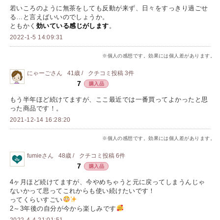
若いころのように無茶をしても反動が来ず、日々をすっきり過ごせ
る…と言えばいいのでしょうか。
ともかく
効いている感じがします
。
2022-1-5 14:09:31
※個人の感想です。効果には個人差があります。
にゃーご
さん
41歳 /
クチコミ投稿
3
件
7
購入品
もう半年ほど続けてますが、ここ最近では一番買ってよかったと思
った商品です！。
2021-12-14 16:28:20
※個人の感想です。効果には個人差があります。
fumie
さん
48歳 /
クチコミ投稿
6
件
7
購入品
4ヶ月ほど続けてますが、今やめちゃうと元に戻ってしまうんじゃ
ないかって思ってこれからも使い続けたいです！
ってくらいすごい
2～3年後の自分が今から楽しみです
2022-4-4 21:01:51