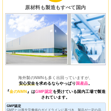
原材料も製造もすべて国内
海外製のNMNも多く出回っていますが、
安心安全
を求めるならやっぱり
国産品
。
『
金のNMN
』は
GMP認定
を受けている国内工場で製造
されています。
GMP認定
GMPとは厚生労働省のガイドラインに基づき、製品が一定の品