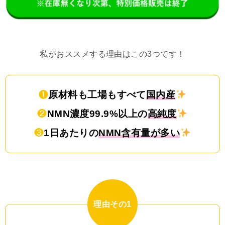
私がおススメする理由はこの3つです！
❶
原材料も工場もすべて
国内産
❷
NMN濃度99.9%以上の
高純度
❸
1日あたりの
NMN含有量が多い
理由その1