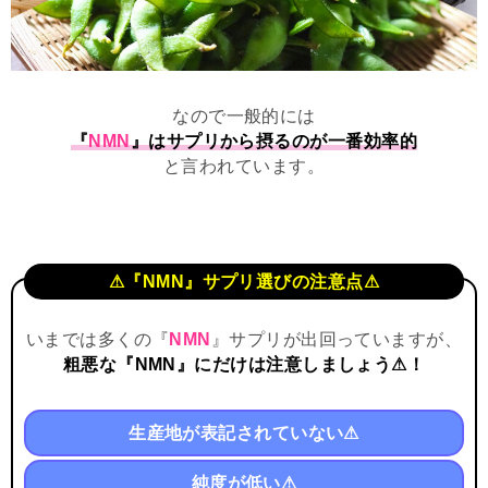
なので一般的には
『
NMN
』はサプリから摂るのが一番効率的
と言われています。
⚠『NMN』サプリ選びの注意点⚠
いまでは多くの『
NMN
』サプリが出回っていますが、
粗悪な『NMN』にだけは注意しましょう⚠！
生産地が表記されていない⚠
純度が低い⚠